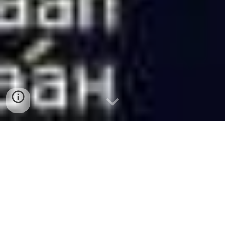
Монголия
-2024:
Территория, тыс. кв. км -
1564,116
.
Суммарные запасы энергоносителей
(оценочно), млрд тут - 2,
323
. Население -
3
,55
млн чел. Валовой внутренний продукт
(по паритету покупательной способности, в
текущих ценах) -
67,58
млрд долларов.